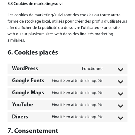
5.3 Cookies de marketing/suivi
Les cookies de marketing/suivi sont des cookies ou toute autre
forme de stockage local, utilisés pour créer des profils d’utilisateurs
afin d’afficher de la publicité ou de suivre l’utilisateur sur ce site
web ou sur plusieurs sites web dans des finalités marketing
similaires.
6. Cookies placés
WordPress
Fonctionnel
Consent
to
Google Fonts
Finalité en attente d’enquête
Consent
service
to
wordpress
Google Maps
Finalité en attente d’enquête
Consent
service
to
google-
YouTube
Finalité en attente d’enquête
Consent
service
fonts
to
google-
Divers
Finalité en attente d’enquête
Consent
service
maps
to
youtube
7. Consentement
service